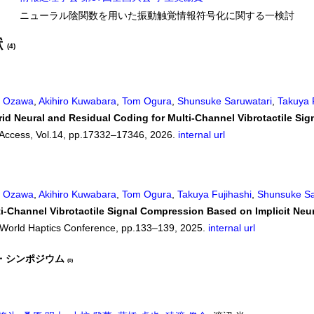
ニューラル陰関数を用いた振動触覚情報符号化に関する一検討
献
(4)
o Ozawa
,
Akihiro Kuwabara
,
Tom Ogura
,
Shunsuke Saruwatari
,
Takuya 
id Neural and Residual Coding for Multi-Channel Vibrotactile Sig
Access, Vol.14, pp.17332–17346, 2026.
internal
url
o Ozawa
,
Akihiro Kuwabara
,
Tom Ogura
,
Takuya Fujihashi
,
Shunsuke Sa
i-Channel Vibrotactile Signal Compression Based on Implicit Neu
World Haptics Conference, pp.133–139, 2025.
internal
url
・シンポジウム
(0)