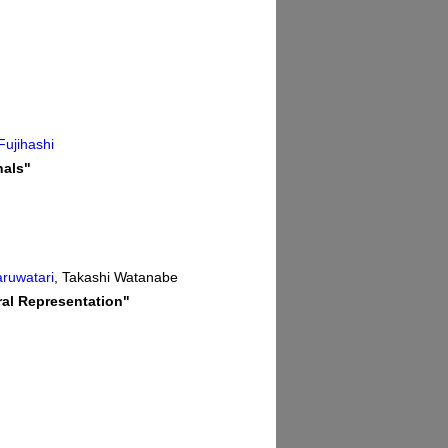
Fujihashi
nals"
ruwatari
, Takashi Watanabe
ral Representation"