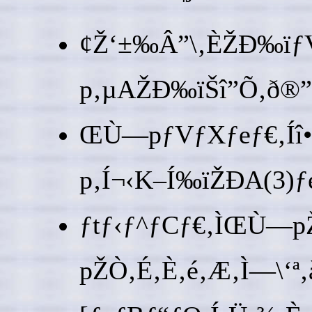
¢Ž‘±‰Â”\‚ÈŽÐ‰ïƒVƒ
p‚µAŽÐ‰ïŠî”Õ‚ð®”õ
ŒÙ—pƒVƒXƒeƒ€‚Íî•ñ
p‚Í¬‹K–Í‰ïŽÐA(3)ƒ
ƒtƒ‹ƒ^ƒCƒ€‚ÌŒÙ—pŽÒ‚
pŽÒ‚É‚È‚é‚Æ‚Ì—\‘ª‚à‚ 