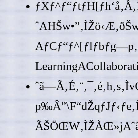
ƒXƒ^ƒ“ƒtƒH[ƒh‘å‚Å‚
ˆAHŠw•”‚ÌŽö‹Æ‚ðŠw
AƒCƒ“ƒ^[ƒlƒbƒg—p‚
LearningACollaborat
ˆã—Ã‚É‚¨‚¯‚é‚h‚s‚Ì
p‰Â”\F“dŽqƒJƒ‹ƒe‚
ÃŠÖŒW‚ÌŽÀŒ»jAˆâ“