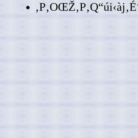
‚P‚OŒŽ‚P‚Q“úi‹àj‚