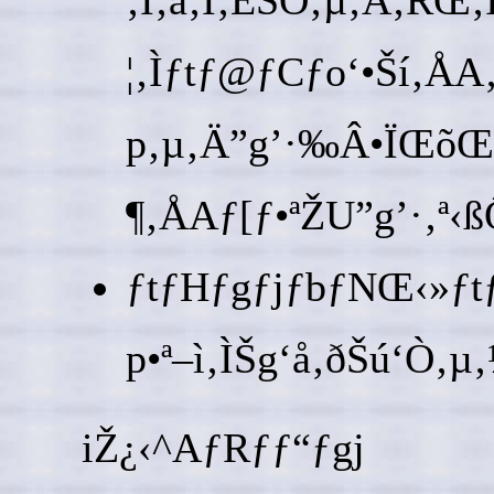
¦‚Ìƒtƒ@ƒCƒo‘•Ší‚Å
p‚µ‚Ä”g’·‰Â•ÏŒõŒ¹A
¶‚ÅAƒ[ƒ•ªŽU”g’·‚ª‹
ƒtƒHƒgƒjƒbƒNŒ‹»ƒt
p•ª–ì‚ÌŠg‘å‚ðŠú‘Ò‚µ‚
iŽ¿‹^AƒRƒƒ“ƒgj