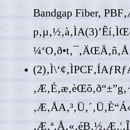
Bandgap Fiber, PBF
p‚µ‚½‚à‚ÌA(3)’Êí‚
¼‘O‚ð•t‚¯‚ÄŒÄ‚ñ‚Å‚¢
(2)‚Ì\‘¢‚ÌPCF‚ÍAƒR
‚Æ‚É‚æ‚èŒõ‚ð“±”g‚·‚
‚Æ‚ÅA‚³‚Ü‚´‚Ü‚È“Á
‚Æ‚ª‚Å‚«‚éB‚½‚Æ‚¦‚