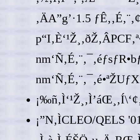
‚ÄA”g’·1.5 ƒÊ‚‚É‚
p“I‚È‘¹Ž¸‚ðŽ‚ÂPCF‚ª
nm‘Ñ‚É‚¨‚¯‚éƒsƒR•b
nm‘Ñ‚É‚¨‚¯‚é•ªŽUƒXƒ
¡‰ñ‚Ì‘¹Ž¸‚Ì’áŒ¸‚Í\‘
¡”N‚ÌCLEO/QELS '01‚
‚Ì‚à‚Ì‚ÉŠÖ‚µ‚Ä‚RŒ‚