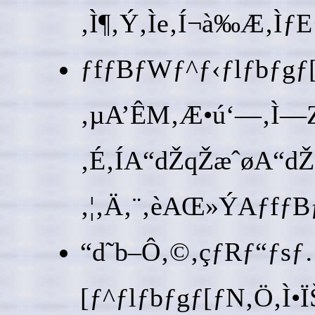
‚Ì¶‚Ý‚Ìe‚Í¬à‰Æ‚
ƒfƒBƒWƒ^ƒ‹ƒlƒbƒgƒ
‚µA’ÊM‚Æ•ú‘—‚Ì—Z
‚É‚ÍA“dŽqŽæˆøA“dŽq
‚¦‚Ä‚¨‚èAŒ»ÝAƒfƒ
“d˜b–Ô‚©‚çƒRƒ“ƒsƒ
[ƒ^ƒlƒbƒgƒ[ƒN‚Ö‚