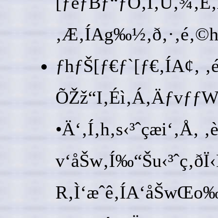
[ƒeƒBƒ“ƒO‚Í‚Ü‚¾­‚È
‚Æ‚ÍAg‰½‚ð‚·‚é‚©h‚
ƒhƒŠ[ƒ€ƒ`[ƒ€‚ÍA¢‚
ÕŽž“I‚Éì‚Á‚ÄƒvƒƒWƒ
•Ä‘‚Í‚h‚s‹³ˆçæi‘‚
v‘åŠw‚Í‰“Šu‹³ˆç‚ðÏ
R‚Ì‘æˆê‚ÍA‘åŠwŒo‰c