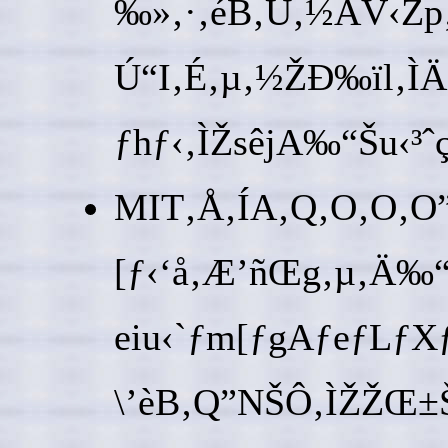
‰»‚·‚éB‚Ü‚½AV‹Zp
Ú“I‚É‚µ‚½ŽÐ‰ïl‚Ì
ƒhƒ‹‚ÌŽsêjA‰“Šu‹³ˆç
MIT‚Å‚ÍA‚Q‚O‚O‚O”
[ƒ‹‘å‚Æ’ñŒg‚µ‚Ä‰“Š
eiu‹`ƒm[ƒgAƒeƒL
\’èB‚Q”NŠÔ‚ÌŽŽŒ±Š