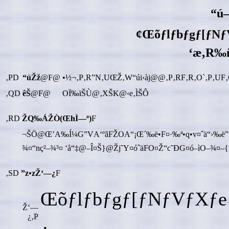
“ú–
¢Œõƒlƒbƒgƒ[ƒN
‘æ‚R‰
‚PD
“úŽž
@F@
•½¬‚P‚R”N‚UŒŽ‚W“úi‹àj@@‚P‚RF‚R‚O`‚P‚UF
‚QD
êŠ
@F@
OÏ‰ïŠÙ@‚XŠK@‹e‚ÌŠÔ
‚RD
ŽQ‰ÁŽÒ(ŒhÌ—ª)
F
¬ŠÖ@Œ’A‰Í¼G”VA‘ºãFŽOA“¡Œ´‰ë•F¤·‰ª•q•v¤ˆä“›‰ë”V¤
¾¤“nç²–¾³¤ ‘å“‡@–Î¤Š}@Žj˜Y¤óˆäFO¤Ž“c˜ÐG¤ó–ìO–¾¤
‚SD
”z•zŽ‘—¿
F
Œõƒlƒbƒgƒ[ƒNƒVƒXƒ
Ž‘—
¿‚P
¿