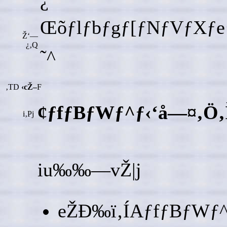
Œõƒlƒbƒgƒ[ƒNƒVƒXƒ
Ž‘—
¿‚Q
˜^
‚TD
‹cŽ–
F
¢ƒfƒBƒWƒ^ƒ‹‘å—¤‚Ö‚Ì‘
i‚Pj
iu‰‰—vŽ|j
eŽÐ‰ï‚ÍAƒfƒBƒWƒ^ƒ‹