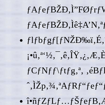
ƒAƒeƒBŽÐ‚Ì”FØƒrƒ
ƒAƒeƒBŽÐ‚Ìê‡A’N‚
ƒlƒbƒgƒ[ƒNŽÐ‰ï‚É‚
¡•û‚ª‘½‚¯‚ê‚ÎŸ‚¿‚Æ
ƒCƒNƒƒ\ƒtƒg‚ª‚ ‚é
ˆ‚ÌŽp‚¾‚ªAƒRƒ“ƒeƒ“
î•ñƒZƒLƒ…ƒŠƒeƒB‚Æ‚