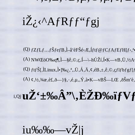
iŽ¿‹^AƒRƒƒ“ƒgj
(Q)
ƒZƒLƒ…ƒŠƒeƒB‚Ì–â‘èFŠé‹Æ‚Íƒtƒ@ƒCƒAƒEƒH[ƒ‹‚ª•K—
(A)
NWŒöO‰q¶‚Ì—§ê‚©‚ç‚Í—\–hÚŽí‚Í•K—vB‚Ü‚½A¢’
(Q)
ƒtƒŠ[‚ÌLinux‚Ì•]‰¿‚ª‚‚Ü‚Á‚Ä‚¢‚éB‚±‚ê‚©‚çƒlƒbƒgƒ
(A)
¢‚½‚¾æ‚è£‚ð—}§‚·‚é‚µ‚­‚Ý‚à•K—vBŠ—LŒ ‚ðŠm’è‚µ‚Ä
uŽ‘±‰Â”\‚ÈŽÐ‰ïƒVƒ
i‚Qj
iu‰‰—vŽ|j