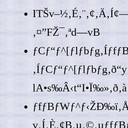
ITŠv–½‚É‚¨‚¢‚Ä‚Í¢—
‚¤”FŽ¯‚ªd—vB
ƒCƒ“ƒ^[ƒlƒbƒg‚Íƒ
‚ÍƒCƒ“ƒ^[ƒlƒbƒg‚ð“y
lA•s‰Â‹t“I•Ï‰»‚ð‚à
ƒfƒBƒWƒ^ƒ‹ŽÐ‰ï‚Å‚Í
v‚Í‚È‚¢B‚µ‚©‚µƒfƒB