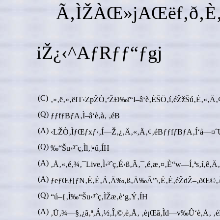
Ã‚ÌŽÀŒ»jAŒëf‚ð‚È‚­
iŽ¿‹^AƒRƒƒ“ƒgj
(C)
‚»‚ë‚»‚ëIT‹ZpŽÒ‚ªŽÐ‰ï“I–â‘è‚ÉŠÖ‚í‚éŽžŠú‚É‚«‚Ä‚¢
(Q)
ƒƒfƒBƒA‚Ì–â‘è‚à‚ ‚éB
(A)
‹LŽÒ‚ÌƒŒƒxƒ‹‚Í—Ž‚¿‚Ä‚«‚Ä‚¢‚éBƒƒfƒBƒA‚Í‘å—¤ˆ
(Q)
‰“Šu‹³ˆç‚Ìl‚¦•û‚ÍH
(A)
‚Å‚«‚é‚¾‚¯Live‚Ì‹³ˆç‚É‹ß‚Ã‚¯‚é‚æ‚¤‚È“w—Í‚ªs‚í‚ê‚Ä‚
(A)
ƒeƒŒƒ[ƒN‚É‚È‚Á‚Ä‰‚ß‚Ä‰Â”\‚É‚È‚éŽdŽ–‚ðŒ©‚Â‚¯
(Q)
“ú–{‚Ì‰“Šu‹³ˆç‚ÌŽæ‚è‘g‚Ý‚ÍH
(A)
‚Ü‚¾—§‚¿ã‚ª‚Á‚½‚Î‚©‚è‚Å‚ ‚è¡Œã‚Ìd—v‰Û‘è‚Å‚ ‚é