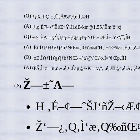
(Q)
ƒƒX‚Í‚Ç‚±‚Ü‚Å‰º‚ª‚é‚Ì‚©H
(A)
‚³‚ç‚É”¼•ªˆÊiŒ»Ý‚Í1dB/km@1.55ƒÊm’ö“xj
(Q)
•½–ÊA—§‘Ì‚ÌƒtƒHƒgƒjƒbƒNŒ‹»‚Æ‚Ì±‚Ý•ª‚¯‚ÍH
(A)
’Êí‚ÌƒtƒHƒgƒjƒbƒNŒ‹»‚ÍŒõ‰ñ˜H‚Ì¬Œ^‰»‚È‚Ç‚ð–ÚŽw‚
(Q)
‹óE‚ÌƒtƒHƒgƒjƒbƒNŒ‹»ƒtƒ@ƒCƒo‚Ì»‘¢‹Zp‚ÍH
(A)
ŒŠ‚Ì”z—ñ‚ð‚«‚ê‚¢‚É‘µ‚¦‚é•K—v‚ª‚ ‚é‚Æl‚¦‚ç‚ê‚Ä‚¨‚èA
Ž––±˜A—
i‚Sj
H ‚É–¢—ˆŠJ‘ñŽ–‹Æ¢ƒ
Ž‘—¿‚Q‚Ì‘æ‚Q‰ñŒ¤