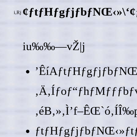
¢ƒtƒHƒgƒjƒbƒNŒ‹»\‘
i‚Rj
iu‰‰—vŽ|j
’ÊíAƒtƒHƒgƒjƒbƒN
‚Ä‚Íƒoƒ“ƒhƒMƒƒƒbƒ
‚éB‚»‚Ì’f–ÊŒ`ó‚ÍÎ
ƒtƒHƒgƒjƒbƒNŒ‹»ƒt