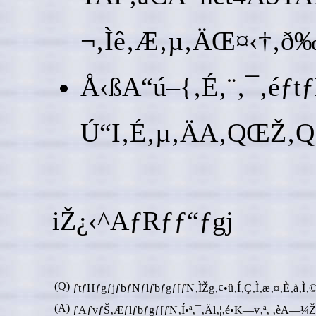
¬‚Ìê‚Æ‚µ‚ÄŒ¤‹†‚ð‰
Å‹ßA“ú–{‚É‚¨‚¯‚éƒtƒ
Ú“I‚É‚µ‚ÄA‚QŒŽ‚Q‚W
iŽ¿‹^AƒRƒƒ“ƒgj
(Q)
ƒtƒHƒgƒjƒbƒNƒlƒbƒgƒ[ƒN‚ÌŽg‚¢•û‚Í‚Ç‚Ì‚æ‚¤‚È‚à‚Ì‚
(A)
ƒAƒvƒŠ‚Æƒlƒbƒgƒ[ƒN‚Í•ª‚¯‚Äl‚¦‚é•K—v‚ª‚ ‚èA