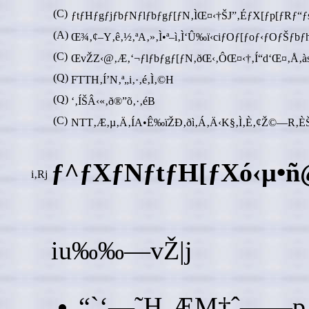
(C)
ƒtƒHƒgƒjƒbƒNƒlƒbƒgƒ[ƒN‚ÌŒ¤‹†ŠJ”­‚ÉƒX[ƒp[ƒRƒ
(A)
Œ¾‚¢–Y‚ê‚½‚ªA‚»‚Ì•ª–ì‚Ì‘Û‰ï‹ciƒOƒ[ƒoƒ‹ƒOƒŠ
(C)
ŒvŽZ‹@‚Æ‚‘¬ƒlƒbƒgƒ[ƒN‚ðŒ‹‚ÔŒ¤‹†‚Í“d‘Œ¤‚Å‚à
(Q)
FTTH‚Í’N‚ª„i‚·‚é‚Ì‚©H
(Q)
‘‚ÍŠÂ‹«‚ð®”õ‚·‚éB
(C)
NTT‚Æ‚µ‚Ä‚ÍA•Ê‰ïŽÐ‚ðì‚Á‚Ä‹K§‚Ì‚È‚¢Ž©—R‚ÈŠÂ‹
ƒ^ƒXƒNƒtƒH[ƒXó‹µ•ñ
i‚Rj
iu‰‰—vŽ|j
“`‘—˜H‚ÆM†ˆ——p‚Æ‚