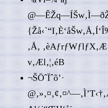
@—ÊŽq—ÍŠw‚Ì—ðŽj‚ð
{Žå‹`“I‚È‘åŠw‚Å‚Í‘
‚Å‚ ‚èAƒrƒWƒlƒX‚Æ‚
v‚Æl‚¦‚éB
¬ŠÖˆÏˆõ’·
@‚»‚¤‚¢‚¤^—‚Ì’T‹†