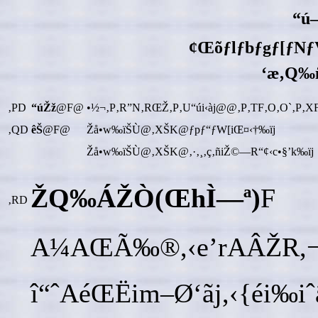
“ú–
¢Œõƒlƒbƒgƒ[ƒN
‘æ‚Q‰
‚PD
“úŽž
@F@
•½¬‚P‚R”N‚RŒŽ‚P‚U“úi‹àj@@‚P‚TF‚O‚O`‚P‚X
‚QD
êŠ
@F@
Žå•w‰ïŠÙ@‚XŠK@ƒpƒ“ƒW[iŒ¤‹†‰ïj
Žå•w‰ïŠÙ@‚XŠK@‚·‚¸‚ç‚ñiŽ©—R“¢‹c•§’k‰ïj
ŽQ‰ÁŽÒ(ŒhÌ—ª)
F
‚RD
A¼AŒÃ‰®,‹e’rAÂŽR,¬‘
î“ˆAéŒËim–Ø‘ãj,‹{éi‰