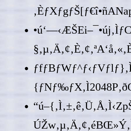
‚ÈƒXƒgƒŠ[ƒ€î•ñAN
•ú‘—‹ÆŠEi–¯•új‚Ìƒ
§‚µ‚Ä‚¢‚È‚¢‚ªA‘å‚«
ƒfƒBƒWƒ^ƒ‹ƒVƒlƒ}‚Ì
{ƒNƒ‰ƒX‚Ì2048P‚ðŒ
“ú–{‚Ì‚±‚ê‚Ü‚Å‚Ì‹Zp
ÚŽw‚µ‚Ä‚¢‚éBŒ»Ý‚Ì“ú