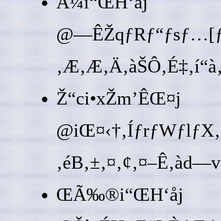
A¼i“ŒH‘åj
@—ÊŽqƒRƒ“ƒsƒ…[ƒeƒ
‚Æ‚Æ‚Ä‚àŠÔ‚É‡‚í“à‚
Ž“ci•xŽm’ÊŒ¤j
@iŒ¤‹†‚ÍƒrƒWƒlƒX
‚éB‚±‚¤‚¢‚¤–Ê‚àd—v
ŒÃ‰®i“ŒH‘åj