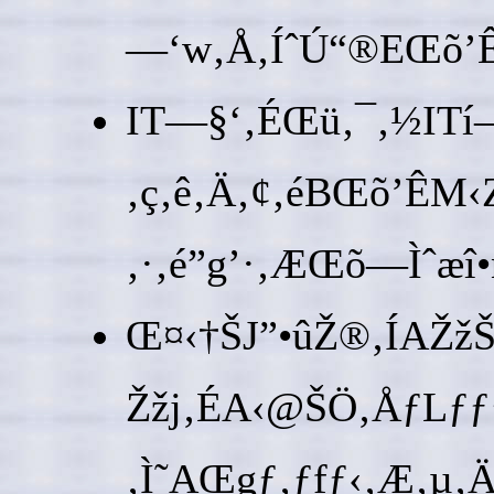
—‘w‚Å‚ÍˆÚ“®EŒõ’ÊM
IT—§‘‚ÉŒü‚¯‚½ITí—
‚ç‚ê‚Ä‚¢‚éBŒõ’ÊM
‚·‚é”g’·‚ÆŒõ—Ìˆæî•ñ
Œ¤‹†ŠJ”­•ûŽ®‚ÍAŽžŠÔ‚
Žžj‚ÉA‹@ŠÖ‚ÅƒLƒƒ
‚Ì˜AŒgƒ‚ƒfƒ‹‚Æ‚µ‚Ä‚Í