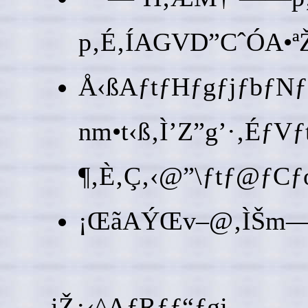
p‚É‚ÍAGVD”CˆÓA•ªŽU
Å‹ßAƒtƒHƒgƒjƒbƒNƒ
nm•t‹ß‚Ì’Z”g’·‚ÉƒVƒ
¶‚È‚Ç‚‹@”\ƒtƒ@ƒCƒ
¡ŒãAÝŒv–@‚ÌŠm—§
iŽ¿‹^AƒRƒƒ“ƒgj