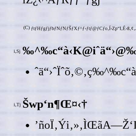
(C)
ƒtƒHƒgƒjƒbƒNƒNƒŠƒXƒ^ƒ‹ƒtƒ@ƒCƒo‚Í‹Zp“I‚É‹ß‚¢‚Æ‚
‰^‰c“à‹K@iˆä“›@‰ë”
i‚Sj
ˆä“›ˆÏˆõ‚©‚ç‰^‰c“à‹K
Šwp‘n¶Œ¤‹†
i‚Tj
’ñoÏ‚Ýi‚»‚ÌŒãA—Ž