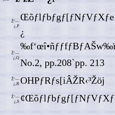
Œõƒlƒbƒgƒ[ƒNƒVƒXƒ
Ž‘—
¿‚P
¿
‰f‘œî•ñƒƒfƒBƒAŠw‰ïŽ
Ž‘—
¿‚Q
No.2, pp.208`pp. 213
OHPƒRƒs[iÂŽR‹³Žöj
Ž‘—
¿‚R
¢Œõƒlƒbƒgƒ[ƒNƒVƒXƒ
Ž‘—
¿‚S