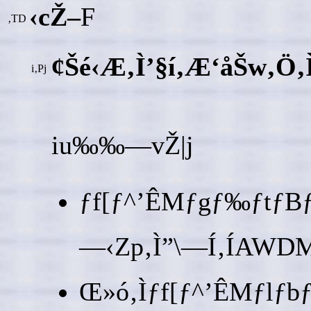
‹cŽ–
F
‚TD
¢Šé‹Æ‚Ì’§í‚Æ‘åŠw‚Ö‚Ì
i‚Pj
iu‰‰—vŽ|j
ƒf[ƒ^’ÊMƒgƒ‰ƒtƒBƒb
—‹Zp‚Ì”\—Í‚ÍAWDM
Œ»ó‚Ìƒf[ƒ^’ÊMƒlƒb