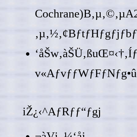
Cochrane)B‚µ‚©‚µA
‚µ‚½‚¢BƒtƒHƒgƒjƒb
‘åŠw‚àŠÜ‚ßuŒ¤‹†‚Íƒ
v«AƒvƒƒWƒFƒNƒg•
iŽ¿‹^AƒRƒƒ“ƒgj
¬àVi–¼‘åj