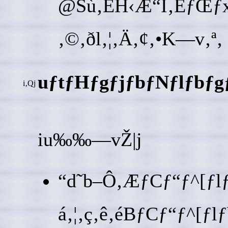
@Šù‚ÉH‹Æ“I‚ÈƒŒƒx
‚©‚ðl‚¦‚Ä‚¢‚­•K—v‚
uƒtƒHƒgƒjƒbƒNƒlƒbƒgƒ
i‚Qj
iu‰‰—vŽ|j
“d˜b–Ô‚ÆƒCƒ“ƒ^[ƒ
á‚¦‚ç‚ê‚éBƒCƒ“ƒ^[