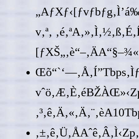
„AƒXƒ‹[ƒvƒbƒg‚Ì’á‰
v‚ª‚ ‚é‚ªA‚»‚Ì‚½‚ß
[ƒXŠ„‚è“–‚ÄA“§–¾
Œõ“`‘—‚Å‚Í”Tbps‚Ì
vˆö‚Æ‚È‚éBŽÀŒ»‹Z
‚³‚ê‚Ä‚«‚Ä‚¨‚èA10T
‚±‚ê‚Ü‚ÅAˆê‚Â‚Ì‹Zp