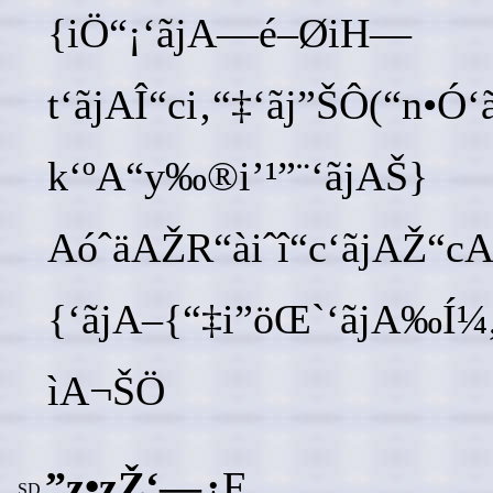
{iÖ“¡‘ãjA—é–ØiH—
t‘ãjAÎ“ci‚“‡‘ãj”ŠÔ(“n•
k‘ºA“y‰®i’¹”¨‘ãjAŠ}
AóˆäAŽR“àiˆî“c‘ãjAŽ“c
{‘ãjA–{“‡i”öŒ`‘ãjA‰Í¼
ìA¬ŠÖ
”z•zŽ‘—¿
F
‚SD