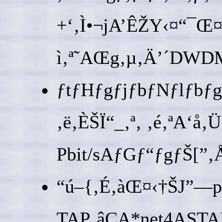
+‘‚Ì•¬jA’ÊŽY‹¤“¯Œ
ì‚ª˜AŒg‚µ‚Ä’´DWDMƒŠ
ƒtƒHƒgƒjƒbƒNƒlƒbƒgƒ
‚ë‚ÈŠÏ“_‚ª‚ ‚é‚ªA‘å
Pbit/sAƒGƒ“ƒgƒŠ[”‚Å‚
“ú–{‚É‚àŒ¤‹†ŠJ”­—p
TAP‚âCA*net4ASTAR