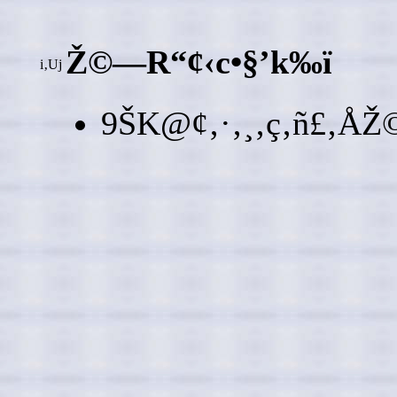
Ž©—R“¢‹c•§’k‰ï
i‚Uj
9ŠK@¢‚·‚¸‚ç‚ñ£‚ÅŽ